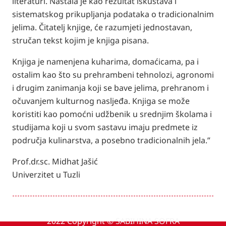
literaturi. Nastala je kao rezultat iskustava i
sistematskog prikupljanja podataka o tradicionalnim
jelima. Čitatelj knjige, će razumjeti jednostavan,
stručan tekst kojim je knjiga pisana.
Knjiga je namenjena kuharima, domaćicama, pa i
ostalim kao što su prehrambeni tehnolozi, agronomi
i drugim zanimanja koji se bave jelima, prehranom i
očuvanjem kulturnog nasljeđa. Knjiga se može
koristiti kao pomoćni udžbenik u srednjim školama i
studijama koji u svom sastavu imaju predmete iz
područja kulinarstva, a posebno tradicionalnih jela.”
Prof.dr.sc. Midhat Jašić
Univerzitet u Tuzli
2022 Copyright ©
SABIHINA SOFRA