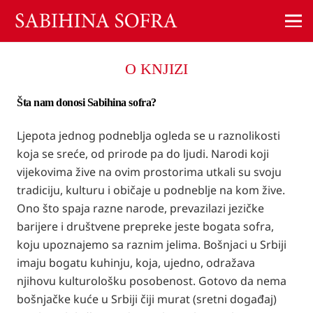
O KNJIZI
Šta nam donosi Sabihina sofra?
Ljepota jednog podneblja ogleda se u raznolikosti
koja se sreće, od prirode pa do ljudi. Narodi koji
vijekovima žive na ovim prostorima utkali su svoju
tradiciju, kulturu i običaje u podneblje na kom žive.
Ono što spaja razne narode, prevazilazi jezičke
barijere i društvene prepreke jeste bogata sofra,
koju upoznajemo sa raznim jelima. Bošnjaci u Srbiji
imaju bogatu kuhinju, koja, ujedno, odražava
njihovu kulturološku posobenost. Gotovo da nema
bošnjačke kuće u Srbiji čiji murat (sretni događaj)