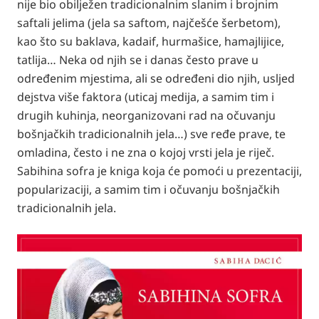
nije bio obilježen tradicionalnim slanim i brojnim
saftali jelima (jela sa saftom, najčešće šerbetom),
kao što su baklava, kadaif, hurmašice, hamajlijice,
tatlija… Neka od njih se i danas često prave u
određenim mjestima, ali se određeni dio njih, usljed
dejstva više faktora (uticaj medija, a samim tim i
drugih kuhinja, neorganizovani rad na očuvanju
bošnjačkih tradicionalnih jela…) sve ređe prave, te
omladina, često i ne zna o kojoj vrsti jela je riječ.
Sabihina sofra je kniga koja će pomoći u prezentaciji,
popularizaciji, a samim tim i očuvanju bošnjačkih
tradicionalnih jela.